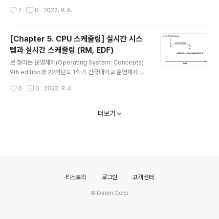
때문에 하나만 생성해야 한다. 즉, 싱글톤 객체로 관리해야
업을 바탕으로 하고 있습니다. 협력적 프로세스(Coopera
작성시간
2
0
2022. 9. 6.
한다. //영..
ting Process)가 병행 또는 병렬로 실행될 때 여러 프로
세스가 공유하는 데이터의 무결성에 어떤 문제가 일어나는
가? * 협력적 프로세스 : 시스템 내에서 실행 주인 다른
[Chapter 5. CPU 스케줄링] 실시간 시스
프로세스의 실행에 영향을 주거나 받는 프로세스 생산자
템과 실시간 스케줄링 (RM, EDF)
소비자 스레드를 보자. #include #include void consu
글 내용
mer (void); char buffer[n]; int n, in = 0, out = 0; int
본 정리는 운영체제(Operating System: Concepts)
main () { char nextp; int i; pthread_t tid; pthread_
9th edition과 22학년도 1학기 건국대학교 운영체제 수
create (&tid..
업을 바탕으로 하고 있습니다. 실시간 시스템 (Real-Tim
작성시간
0
0
2022. 9. 4.
e System) 실시간 시스템에서는 작업 수행이 요청되었을
때 이를 제한된 시간(엄격한 마감시간 즉, deadline) 안에
처리하여 결과를 내주어야 한다. ex) 항공기 미사일 제어,
더보기
과학 실험, 로봇 등등 이는 연성 실시간 시스템과 경성 실시
간 시스템으로 분류할 수 있다. 1. 연성 실시간 시스템 (Sof
t Real-Time System) 실시간 프로세스가 실시간이 아
닌 프로세스들에 우선권을 가진다는 것만 보장하며, 이것
이 스케줄 되는 시점에 관해서는 아무런 보장이 없다. (마감
시간(deadline)을 만족..
의안내
티스토리
로그인
고객센터
© Daum Corp.