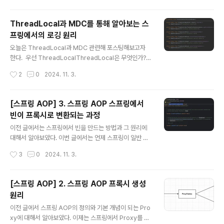
대한 이야기를 해보고자 한다. 스프링에서는 @SpringBo
otTest를 통해 보다 쉽게 통합 테스트 환경을 구축할 수
ThreadLocal과 MDC를 통해 알아보는 스
있다. 이러한 환경을 구성하는 다양한 방법이 있는데 이에
프링에서의 로깅 원리
대해 알아보자. webEnvironment = WebEnvironme
글 내용
nt.MOCK 와 mockMvc를 이용한 통합 테스트@Sprin
오늘은 ThreadLocal과 MDC 관련해 포스팅해보고자
gBootTest의 기본 설정인 WebEnvironment.Mock
한다. 우선 ThreadLocalThreadLocal은 무엇인가?정
은 WebApplicationContext를 실제로 로드하긴 하지
의를 ChatGpt에게 물어봤다. ThreadLocal은 프로그래
작성시간
2
0
2024. 11. 3.
만 SpringBoot의 Servletcontaine..
밍에서 스레드 간에 데이터를 공유하지 않고, 각 스레드에
게 독립적으로 데이터를 제공하기 위한 메커니즘입니다.
자바에서 ThreadLocal은 스레드 수준의 데이터 저장소
[스프링 AOP] 3. 스프링 AOP 스프링에서
를 제공하는 클래스입니다.ThreadLocal을 사용하면 한
빈이 프록시로 변환되는 과정
스레드에서 저장한 데이터를 다른 스레드에서 직접 접근할
글 내용
수 없고, 각 스레드에게 독립적인 데이터를 제공할 수 있습
이전 글에서는 스프링에서 빈을 만드는 방법과 그 원리에
니다. 이는 스레드 간의 데이터 공유를 방지하고 스레드 간
대해서 알아보았다. 이번 글에서는 언제 스프링이 일반 빈
에 충돌이나 경합 상태를 피할 수 있도록 도와줍니다.by C
을 스프링으로 바꾸어 주는지 알아보자. 스프링에서 빈이
작성시간
3
0
2024. 11. 3.
hatGpt 즉, 스레드 별로 관리할 수 있는 저장소라고 할
프록시로 변환되는 과정도대체 언제 스프링은 순수하게 만
수..
들어진 Bean을 프록시로 바꿔쳐서 부가기능을 추가해주
고 Advisor들을 넣어주는 걸까? 참고로 스프링에서는 프
[스프링 AOP] 2. 스프링 AOP 프록시 생성
록시를 적용할 필요가 없다면 프록시가 아닌 일반 자바 객
원리
체를 빈으로 등록한다.@Serviceclass ExampleServi
글 내용
ce() { fun saveInternal() { }}@SpringBootTestcla
이전 글에서 스프링 AOP의 정의와 기본 개념이 되는 Pro
ss ProxyTest { @Autowired lateinit var example
xy에 대해서 알아보았다. 이제는 스프링에서 Proxy를 어