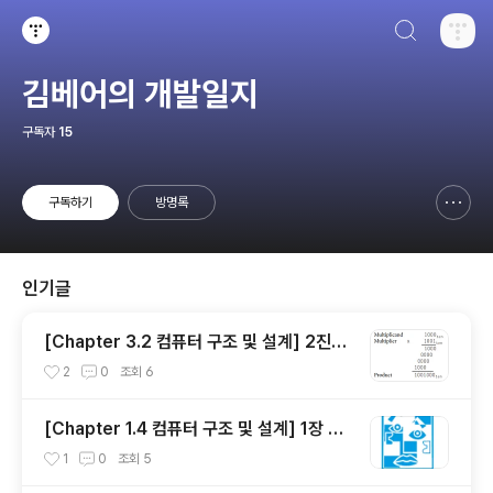
검색하기
티스토리
김베어의 개발일지
구독자
15
구독하기
방명록
신고하기 레이어
열기
인기글
[Chapter 3.2 컴퓨터 구조 및 설계] 2진수
곱셈, 곱셈 하드웨어
2
0
조회
6
[Chapter 1.4 컴퓨터 구조 및 설계] 1장 총
정리
1
0
조회
5