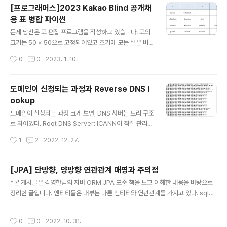
0. 저의 배경 우선 저는 모대학 4학년 1학기를 얼마 전에
[프로그래머스]2023 Kakao Blind 공개채
마쳤고, 회사 면접 및 지원이 아예 처음이었습니다. 따라서
용 표 병합 파이썬
한번 경험해보자! 라는 생각이 컸습니다. 당연하겠지만, 토
글 내용
스에서 신입 개발자로 취직하는 경우가 6%에 불과(토스
문제 당신은 표 편집 프로그램을 작성하고 있습니다. 표의
피드 피셜)하고 제가 준비가 하나도 안된 입장이었기에 내
크기는 50 × 50으로 고정되어있고 초기에 모든 셀은 비어
가 붙을 수 있을거라는 희망은 단 하나도 존재하지 않았습
있습니다. 각 셀은 문자열 값을 가질 수 있고, 다른 셀과 병
작성시간
0
0
2023. 1. 10.
니다. 토스 지원 당시 저는 학교 학우 분들과 진행하는 모카
합될 수 있습니다. 위에서 r번째, 왼쪽에서 c번째 위치를 (r,
콩이라는 사이드 프로젝트를 진..
c)라고 표현할 때, 당신은 다음 명령어들에 대한 기능을 구
현하려고 합니다. "UPDATE r c value" (r, c) 위치의 셀
도메인이 신청되는 과정과 Reverse DNS l
을 선택합니다. 선택한 셀의 값을 value로 바꿉니다. "UP
ookup
DATE value1 value2" value1을 값으로 가지고 있는
글 내용
모든 셀을 선택합니다. 선택한 셀의 값을 value2로 바꿉니
도메인이 신청되는 과정 크게 보면, DNS 서버는 트리 구조
다. "MERGE r1 c1 r2 c2" (r1, c1) 위치의 셀과 (r2, c2)
로 되어있다. Root DNS Server: ICANN이 직접 관리하
위치의 셀을 선택하여 병합합니다. 선택한 두 위치의 셀이..
는 서버로, TLD DNS 서버 IP들을 저장해두고 안내하는
작성시간
1
2
2022. 12. 27.
역할을 한다. TLD(최상위 도메인) DNS Server: 도메인
등록 기관(Registry)이 관리하는 서버로, Authoritative
DNS 서버 주소를 저장해두고 안내하는 역할을 한다. 어떤
[JPA] 단방향, 양방향 연관관계 매핑과 주의점
도메인 묶음이 어떤 Authoritative DNS Server에 속하
글 내용
*본 게시글은 김영한님의 자바 ORM JPA 표준 책을 보고 이해한 내용을 바탕으로
는지 아는 이유는 도메인 판매 업체(Registrar)의 DNS
정리한 글입니다. 엔티티들은 대부분 다른 엔티티와 연관관계를 가지고 있다. sql문
설정이 변경되면 도메인 등록 기관(Registry)으로 전달이
을 사용해서 테이블에 접근할 때는 외래 키를 사용하여 join을 하기 때문에 어떤 방
되기 때문이다. Authoritative DNS Server: 실제 개인
향으로든 테이블을 탐색할 수 있다. 그러나 객체는 참조를 사용해서 관계를 맺는다.
도메인과 IP 주소의 관계가 기록/저장/변경되는 서버. ..
작성시간
0
0
2022. 10. 31.
즉, 서로 setter 혹은 생성자를 통해 서로의 참조를 넘겨주어야 한다. ORM에서 가