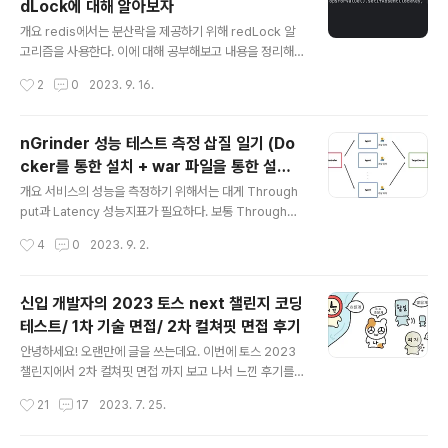
dLock에 대해 알아보자
들으면서 느꼈겠지만 거의 쓰지 않을 뿐더러 성능이 좋지
글 내용
않다. 아래와 같은 쿼리문을 수행할 때 크로스 결합이 수행
개요 redis에서는 분산락을 제공하기 위해 redLock 알
된다. select * from a,b Nested Loops join 시 중첩
고리즘을 사용한다. 이에 대해 공부해보고 내용을 정리해
반복문을 사용하는 알고리즘이다. SQL에서 결합은..
본다. 참고: https://redis.io/docs/manual/patterns/
작성시간
2
0
2023. 9. 16.
distributed-locks/ Distributed Locks with Redis
A distributed lock pattern with Redis redis.io 분
산락을 적용하는 방법 레디스가 단일 인스턴스일 때의 방
nGrinder 성능 테스트 측정 삽질 일기 (Do
법은 간단하다. 레디스의 SetNX 를 사용하면 된다. // 락이
cker를 통한 설치 + war 파일을 통한 설치
존재하지 않는다면 value를 set하고 3초 뒤에 ttl 한다. S
글 내용
포함)
ET key_name random_value NX PX 3000 spring
개요 서비스의 성능을 측정하기 위해서는 대게 Through
data redis를 활용한 스프링 코드로 보면 다음과 같을 것
put과 Latency 성능지표가 필요하다. 보통 Throughpu
이다. 과정을 간..
t은 얼마나 많은 요청을 처리할 수 있는지에 대한 처리량을
작성시간
4
0
2023. 9. 2.
의미하고, Latency는 요청을 처리하는 속도를 의미한다.
처음 nGrinder를 썼을 때 왜 안되지? 이것들은 뭐지? (가
령, TPS는 뭔지, 스크립트는 어떻게 만드는지, Agent는
신입 개발자의 2023 토스 next 챌린지 코딩
뭔지) 하며 많이 당황했었고 이 글을 보는 개발자 분들이 단
테스트/ 1차 기술 면접/ 2차 컬쳐핏 면접 후기
순 구현보다는 성능과 모니터링에 관심을 가졌으면 해서 n
글 내용
Grinder를 활용한 성능 테스트 측정 방법을 정리해보고자
안녕하세요! 오랜만에 글을 쓰는데요. 이번에 토스 2023
한다. nGrinder 알아보기 nGrinder는 네이버에서 The
챌린지에서 2차 컬쳐핏 면접 까지 보고 나서 느낀 후기를
Grinder라는 성능 테스트 도구를 기반으로 제작한 오픈소
작성해보면 토스 면접 뿐만 아니라 다른 회사 면접을 준비
작성시간
21
17
2023. 7. 25.
스 성능 테스트 솔루션이다. (오픈소스 ..
하는 분들에게 조금이나마 도움이 되지 않을까 싶어 이렇
게 작성합니다. 본글은 지극히 주관적이니 참고해주세요!