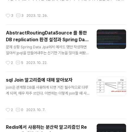
황에서 특정 구현체를 찾아주어야 하는 팩토리 클래스를 만들어야 하는데, 이 팩토리
클래스에 If-else문 혹은 switch, when 등을 사용하기 쉽상이다. 이때, 어떻게 대
작성시간
3
3
2023. 12. 26.
응해야할지 고민과 그 결과를 공유해보고자한다.if-else를 사용한 팩토리 클래스V
VIP 유저, VIP 유저, GOLD, SILVER 유저마다 다르게 할인율을 계산해주는 정책이
있었다고 가정해보자. 보통의 상황에서 우리는 UserSalePolicy라는 인터페이스
AbstractRoutingDataSource 를 통한
를 정의하고 각 유저에 맞는 정책들을 구현할 것이다.interface UserSalePolicy
DB replication 환경 설정과 Spring Data
{ fun ..
글 내용
JPA에서의 Transactional 이슈 해결을 위
문제 상황 Spring Data Jpa에서 메서드 명만 작성하면
해 스프링 구현 코드를 까보는 (약간은 바보
알아서 jpql을 만들어내주는 신기한 기능을 많이들 써봤을
것이다. 나 또한 그랬고, 이번에도 어김없이 사용하고 있었
같은) journey..
작성시간
2
5
2023. 10. 22.
다. 다만, 현재 하고 있는 프로젝트에서는 현재 트랜잭션이
read-only일 시에는 read-only DB, 데이터 변경 관련
트랜잭션일 경우에는 write 전용 DB를 바라보게 하고 있
sql Join 알고리즘에 대해 알아보자
었다. (전형적인 DB replication 구조) 이때 클라이언트
글 내용
join은 관계형 DB를 사용하게 되면 거진 필수적으로 다루
단에서 post로 데이터를 작성하고, 직후 get을 통해 데이
게 되며, 매우 자주 쓰인다. 이번에는 이렇게 join할 때 사
터를 조회할 시 read DB와 write DB의 동기화 시간 차이
용되는 여러가지 join 알고리즘에 대해 살펴보고 언제 어떤
로 인한 문제로 not found exception이 발생했고 새로
알고리즘을 사용하는게 좋을지 정리해보려한다. 크로스 결
고침하면 동기화가 되어 다시 데이터가 정상적으로 조회되
작성시간
2
0
2023. 10. 7.
합 크로스 결합은 테이블과 테이블을 곱했을 때 나오는 모
는 상황이었다. 해결? 사실 ..
든 경우의 수를 결과로 나올 때 사용하는 알고리즘이다. 이
렇게 모든 결과가 나오는 크로스 결합의 테이블과 테이블
Redis에서 사용하는 분산락 알고리즘인 Re
의 곱을 카테시안 곱(Cartesian Product)이라고 한다.