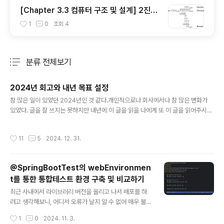
[Chapter 3.3 컴퓨터 구조 및 설계] 2진수
나눗셈, 나눗셈 하드웨어
1
0
조회
4
분류 전체보기
주요 글 목록
2024년 회고와 내년 목표 설정
글 내용
참 많은 일이 있었던 2024년인 것 같다.개인적으로나 회사에서나 참 많은 변화가
있었다. 글을 잘 쓰지는 못하지만 내년에 이 글을 읽을 나에게 또 이 글을 읽어주시는
고마운 분들에게 조금이나마 귀감이 될 수 있도록 열심히 정리해봐야지.2024년도
리비짓개인 공부우선 올해 읽은 책은 다음과 같다.클린코드클린 아키텍쳐디자인 패
작성시간
11
5
2024. 12. 31.
턴의 아름다움 (2회독)자바 웹 넥스트 스텝 (2회독)개발자 온보딩 가이드친절한 SQ
L 튜닝개발자를 위한 레디스가상 면접 사례로 배우는 대규모 시스템 설계 2DDD st
art!오브젝트Effective testing스프링 공식 문서이 외에도 의도치 않은 광고가 될
@SpringBootTest의 webEnvironmen
까봐 다 말할 순 없지만, 조영호님께서 하시는 도메인 주도 개발의 사실과 오해나 김
t를 통한 통합테스트 환경 구축 및 비교하기
영한님 자바 강의 등의 인프런 강의, 유튜브..
글 내용
최근 사내에서 라이브러리 버전을 올리고 나서 배포를 하
려고 생각해보니, 어디서 오류가 날지 알 수 없어 매우 불안
해하며 배포했던 기억이 있다. 자연스레 머릿속에 통합테
작성시간
1
0
2024. 11. 3.
스트와 인수테스트가 떠올랐고, 통합 테스트 환경 구축에