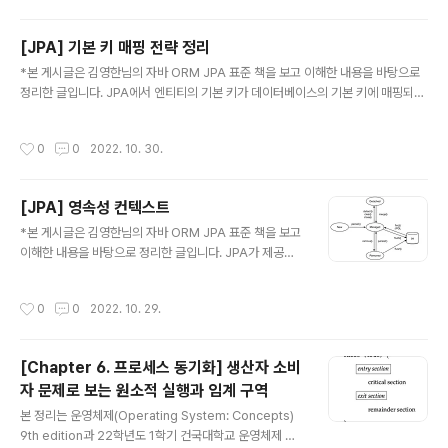
장 중요하고 또 어려운 객체의 연관관계 매핑에 대하여 알아보자. (해당 포스팅에선
우선 이해를 위해 다대일 관계를 기반으로 설명하겠습니다.) 단반향 연관관계 JPA
[JPA] 기본 키 매핑 전략 정리
에서 연관관계를 매핑할 때는 따로 Id를 사용하지 않는다. Id를 사용하려면 아래와
글 내용
같이 외래 키 식별자를 직접 다루어야 하고 이..
*본 게시글은 김영한님의 자바 ORM JPA 표준 책을 보고 이해한 내용을 바탕으로
정리한 글입니다. JPA에서 엔티티의 기본 키가 데이터베이스의 기본 키에 매핑되는
여러 전략을 알아보자. 기본 키 자동 생성 전략이 다양한데, 이 이유는 데이터베이스
벤더마다 지원하는 방식이 모두 다르기 때문이다. 예를 들어 오라클 데이터베이스는
작성시간
0
0
2022. 10. 30.
시퀀스를 제공하지만 MYUSQL은 시퀀스를 제공하지 않는다. 즉, SEQUENCE나 I
DENTITY는 데이터베이스에 의존하는 전략이다. 데이터베이스에 의존하지 않으려
면 TABLE 전략을 사용하여야 한다. 각 전략의 자세한 내용은 아래를 참고하자. 1. 직
[JPA] 영속성 컨텍스트
접 할당 @Id private Long id; 별다른 어노테이션 없이 @Id 어노테이션만 붙이면
글 내용
직접 할당 전략을 사용한다. e..
*본 게시글은 김영한님의 자바 ORM JPA 표준 책을 보고
이해한 내용을 바탕으로 정리한 글입니다. JPA가 제공하
는 기능은 크게 엔티티와 데이블을 매핑하는 설계 부분과
매핑한 엔티티를 실제 사용하는 부분으로 나눌 수 있다. 매
작성시간
0
0
2022. 10. 29.
핑한 엔티티를 엔티티 매니저를 통해 영속성 컨텍스트와
데이터베이스에 CRUD(create, read, update, delet
e)하는 등 엔티티와 관련된 모든 일을 처리한다. 엔티티 매
[Chapter 6. 프로세스 동기화] 생산자 소비
니저 팩토리와 엔티티 매니저 엔티티 매니저는 엔티티 매
자 문제로 보는 원소적 실행과 임계 구역
니저 팩토리를 통해 만들어낼 수 있다. 엔티티 매니저 팩토
글 내용
리 생성은 비용이 아주 많이 들고, 엔티티 매니저 팩토리는
본 정리는 운영체제(Operating System: Concepts)
애플리케이션을 개발할 때 굳이 여러 개 있을 필요가 없기
9th edition과 22학년도 1학기 건국대학교 운영체제 수