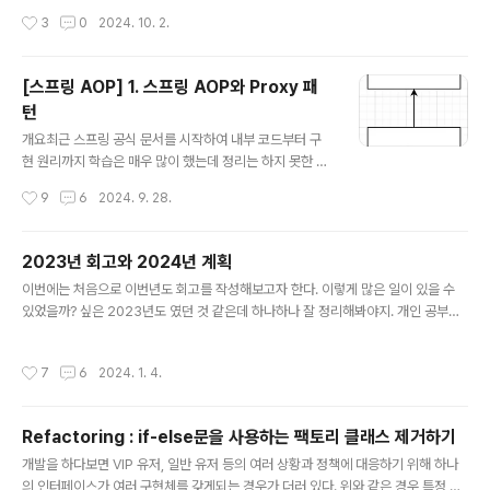
떻게 만들어주고 있는지 알아보자. Weavingweaving이
Service: ExampleService @Test ..
작성시간
3
0
2024. 10. 2.
란 우리가 모듈화한 부가 기능을 타켓에 적용해 핵심 기능
과 연결하는 과정을 뜻한다. weaving은 크게 3가지로 나
눌 수 있다.컴파일 타임 위빙.java 코드를 컴파일러를 사용
[스프링 AOP] 1. 스프링 AOP와 Proxy 패
해서 .class을 만드는 시점에 부가 기능을 추가하는 것을
턴
말한다.컴파일 과정에 부가 기능을 끼워넣기 때문에 특별
글 내용
한 컴파일러가 필요하다..class파일을 다시 디컴파일 해보
개요최근 스프링 공식 문서를 시작하여 내부 코드부터 구
면 애스팩트 관련 호출 코드가 들어간다.클래스 로드 타임
현 원리까지 학습은 매우 많이 했는데 정리는 하지 못한 것
위빙자바언어는 .class파일을 JVM내에 클래스 로더에 보
같아 이번 글부터 Aop를 시작으로 스프링에 대해 완벽 정
작성시간
9
6
2024. 9. 28.
관하는데 이 때 부가 기능을 넣기 위해 .class파일의 바이
리를 해보고자 한다. 스프링 AOP란?스프링 AOP(Aspe
트 코..
ct-Oriented Programming, 관점 지향 프로그래밍)은
스프링 프레임워크에서 지원하는 프로그래밍 패러다임 중
2023년 회고와 2024년 계획
하나로, 주된 기능은 애플리케이션의 핵심 비즈니스 로직
글 내용
이번에는 처음으로 이번년도 회고를 작성해보고자 한다. 이렇게 많은 일이 있을 수
과 공통적인 부가 기능(예: 로깅, 트랜잭션 관리, 보안 등)을
있었을까? 싶은 2023년도 였던 것 같은데 하나하나 잘 정리해봐야지. 개인 공부와
분리하는 것을 말한다. 예를 들어, 한 상품 판매자가 상품을
성장 사실 백엔드 공부를 제대로 시작했던 것이 2023년도 초반 겨울방학이었던 것
등록 하는 기능을 만들어야 한다고 가정해보자.여기서 핵
같다. 이전까지는 ‘그냥 저냥 스프링을 써봤다’ 정도였는데 이 때 쯤부터(정확히는 겨
심 비즈니스 로직은 아래와 같을 것이다.상품의 이름은 10
작성시간
7
6
2024. 1. 4.
울방학 부터) 그나마 제대로 공부를 시작했던 것 같다. 2023년도에 공부한 책을 정
자를 넘어서면 안된다.상품의 이미지는 5개를 넘어서면 안
리해보면 다음과 같다. 자바 웹 넥스트 스텝 개발자가 알아야할 객체지향과 디자인
된다.상품을 ..
패턴 SQL 레벨업 단위 테스트 가상 면접 사례로 배우는 대규모 시스템 설계 모던 자
Refactoring : if-else문을 사용하는 팩토리 클래스 제거하기
바 인 액션 코틀린 인 액션 발췌독 JPA 프로그래밍 (자바 ORM 표준) 김영한님 강의
글 내용
와 함께 Real Mysql (엄청난) 발췌독..
개발을 하다보면 VIP 유저, 일반 유저 등의 여러 상황과 정책에 대응하기 위해 하나
의 인터페이스가 여러 구현체를 갖게되는 경우가 더러 있다. 위와 같은 경우 특정 상